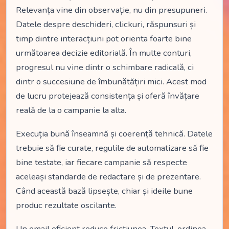
Relevanța vine din observație, nu din presupuneri.
Datele despre deschideri, clickuri, răspunsuri și
timp dintre interacțiuni pot orienta foarte bine
următoarea decizie editorială. În multe conturi,
progresul nu vine dintr o schimbare radicală, ci
dintr o succesiune de îmbunătățiri mici. Acest mod
de lucru protejează consistența și oferă învățare
reală de la o campanie la alta.
Execuția bună înseamnă și coerență tehnică. Datele
trebuie să fie curate, regulile de automatizare să fie
bine testate, iar fiecare campanie să respecte
aceleași standarde de redactare și de prezentare.
Când această bază lipsește, chiar și ideile bune
produc rezultate oscilante.
Un email eficient reduce fricțiunea. Textul, ordinea